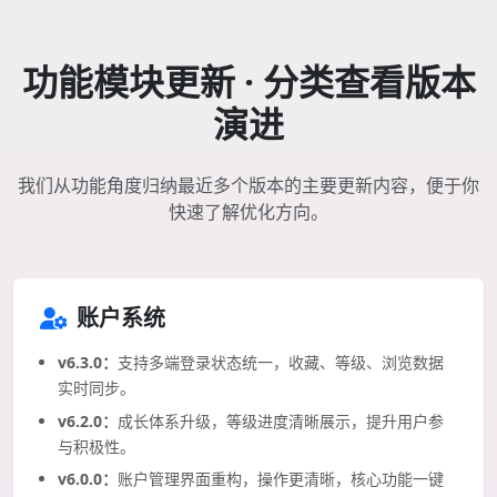
功能模块更新 · 分类查看版本
演进
我们从功能角度归纳最近多个版本的主要更新内容，便于你
快速了解优化方向。
账户系统
v6.3.0：
支持多端登录状态统一，收藏、等级、浏览数据
实时同步。
v6.2.0：
成长体系升级，等级进度清晰展示，提升用户参
与积极性。
v6.0.0：
账户管理界面重构，操作更清晰，核心功能一键