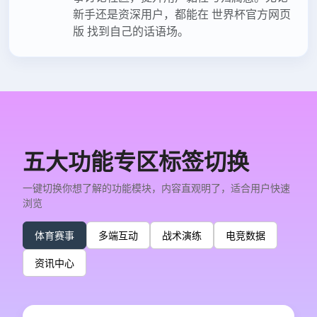
新手还是资深用户，都能在 世界杯官方网页
版 找到自己的话语场。
五大功能专区标签切换
一键切换你想了解的功能模块，内容直观明了，适合用户快速
浏览
体育赛事
多端互动
战术演练
电竞数据
资讯中心